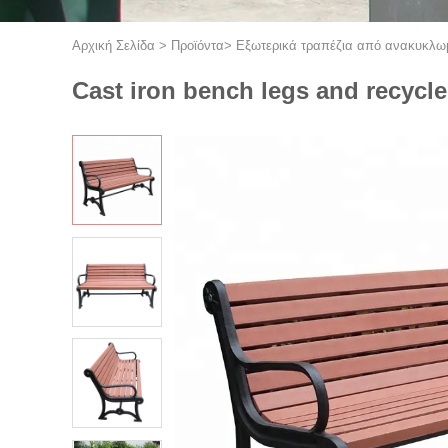
Αρχική Σελίδα
>
Προϊόντα
>
Εξωτερικά τραπέζια από ανακυκλω
Cast iron bench legs and recycl