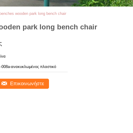
k benches wooden park long bench chair
wooden park long bench chair
ς
ίνα
-008a-ανακυκλωμένος πλαστικό
Επικοινωνήστε