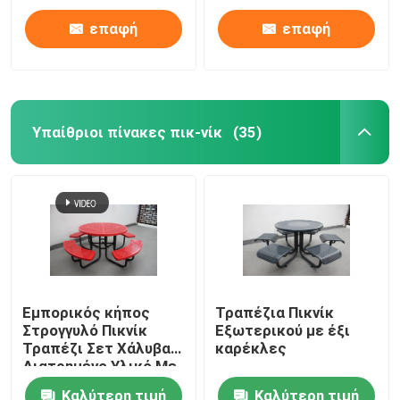
επαφή
επαφή
Υπαίθριοι πίνακες πικ-νίκ
(35)
Εμπορικός κήπος
Τραπέζια Πικνίκ
Στρογγυλό Πικνίκ
Εξωτερικού με έξι
Τραπέζι Σετ Χάλυβα
καρέκλες
Διατρημένο Υλικό Με
Τέσσερα Μπάνκια
Καλύτερη τιμή
Καλύτερη τιμή