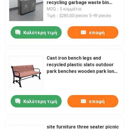
recycling garbage waste bin
outdoor furniture street
MOQ：5 κομμάτια
garbage bins
Τιμή：$285.00/pieces 5-49 pieces
Καλύτερη τιμή
επαφή
Cast iron bench legs and
recycled plastic slats outdoor
park benches wooden park long
bench chair
Καλύτερη τιμή
επαφή
site furniture three seater picnic