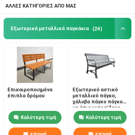
ΑΛΛΕΣ ΚΑΤΗΓΟΡΙΕΣ ΑΠΟ ΜΑΣ
Σταθμοί στάθμευσης ποδηλάτων
Εξωτερικά μεταλλικά παγκάκια
(24)
Εξωτερικός μπουλάντος
Μεγάλες φυτείες εξωτερικού
Σκουπιδοτενεκέ σκύλου
Επικαιροποιημένα
Εξωτερικό αστικό
Παράθυρες ομπρέλες για αυλές
έπιπλα δρόμου
μεταλλικό πάγκο,
χάλυβα πάγκο πάγκο
με ήπιο χυτοσίδηρο
Μεταλλικά φρουρά δέντρων
από χάλυβα
Καλύτερη τιμή
Καλύτερη τιμή
Προσαρμοσμένα εξωτερικά έπιπλα
επαφή
επαφή