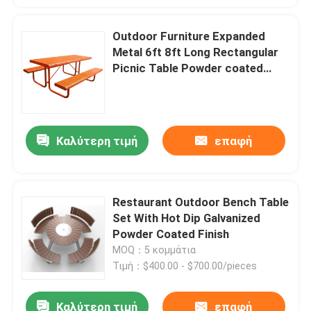
Outdoor Furniture Expanded
Επισκεψή εργοστασίου
Metal 6ft 8ft Long Rectangular
Picnic Table Powder coated
Έλεγχος ποιότητας
Steel Restaurant Outside Table
Επικοινωνήστε μαζί μας
Καλύτερη τιμή
επαφή
Ειδήσεις
Restaurant Outdoor Bench Table
Ζητήστε μια προσφορά
Set With Hot Dip Galvanized
Powder Coated Finish
MOQ：5 κομμάτια
Εξωτερικά μεταλλικά παγκάκια
Τιμή：$400.00 - $700.00/pieces
Εξωτερικό ξύλινο παγκάκι
Καλύτερη τιμή
επαφή