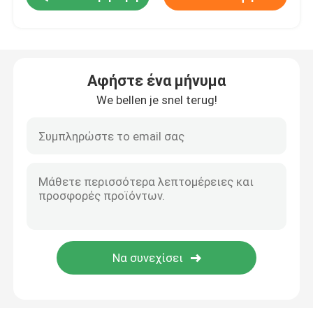
Εξωτερικά τραπέζια από ανακυκλωμένο πλαστικό
Αφήστε ένα μήνυμα
Υπαίθριοι πίνακες πικ-νίκ
We bellen je snel terug!
Τραπέζια τραπέζια εξωτερικού
Στρογγυλοί πάγκοι δέντρων
Εξωτερικές κονσέρβες σκουπιδιών
υπαίθρια δοχεία ανακύκλωσης
Εξωτερικό τασάκι για τσιγάρα