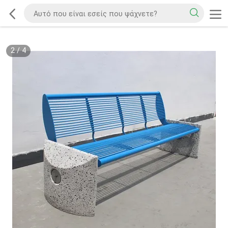
2
/
4