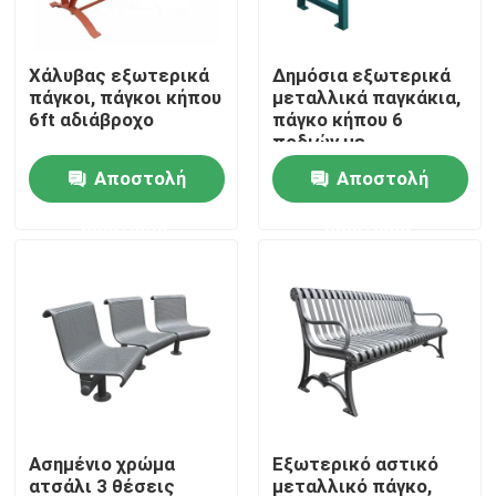
Επισκεψή εργοστασίου
Χάλυβας εξωτερικά
Δημόσια εξωτερικά
πάγκοι, πάγκοι κήπου
μεταλλικά παγκάκια,
6ft αδιάβροχο
πάγκο κήπου 6
Έλεγχος ποιότητας
ποδιών με
ψεκαστική
Αποστολή
Αποστολή
ψεκαστική φινίρισμα
Επικοινωνήστε μαζί μας
ερώτησης
ερώτησης
Ειδήσεις
Ζητήστε μια προσφορά
Εξωτερικά μεταλλικά παγκάκια
Ασημένιο χρώμα
Εξωτερικό αστικό
Εξωτερικό ξύλινο παγκάκι
ατσάλι 3 θέσεις
μεταλλικό πάγκο,