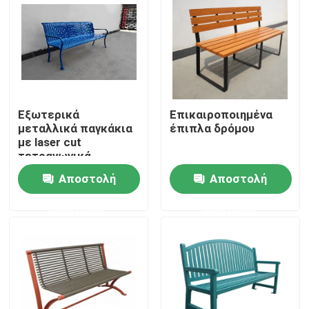
Εξωτερικά
Επικαιροποιημένα
μεταλλικά παγκάκια
έπιπλα δρόμου
με laser cut
τετραγωνικά
ατσάλινα πόδια
Αποστολή
Αποστολή
ανθεκτικά και
ασφαλή
ερώτησης
ερώτησης
Σπίτι
Προϊόντα
Σχετικά με εμάς