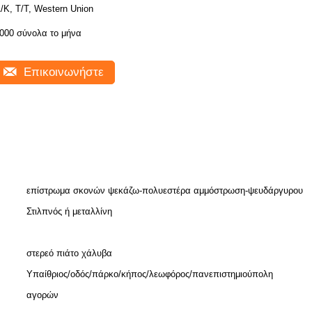
/Κ, Τ/Τ, Western Union
000 σύνολα το μήνα
Επικοινωνήστε
επίστρωμα σκονών ψεκάζω-πολυεστέρα αμμόστρωση-ψευδάργυρου
Στιλπνός ή μεταλλίνη
στερεό πιάτο χάλυβα
Υπαίθριος/οδός/πάρκο/κήπος/λεωφόρος/πανεπιστημιούπολη
αγορών