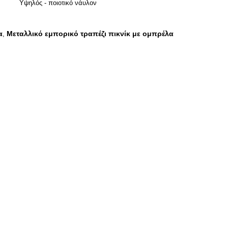
Υψηλός - ποιοτικό νάυλον
α
Μεταλλικό εμπορικό τραπέζι πικνίκ με ομπρέλα
,