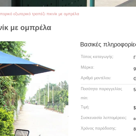
πορικό εξωτερικό τραπέζι πικνίκ με ομπρέλα
νίκ με ομπρέλα
Βασικές πληροφορίε
Τόπος καταγωγής:
Γ
Μάρκα:
g
Αριθμό μοντέλου:
G
Ποσότητα παραγγελίας
5
min:
Τιμή:
$
Συσκευασία λεπτομέρειες:
ε
Χρόνος παράδοσης:
8