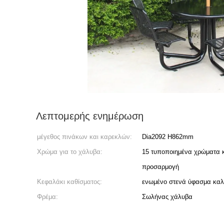
Λεπτομερής ενημέρωση
μέγεθος πινάκων και καρεκλών:
Dia2092 H862mm
Χρώμα για το χάλυβα:
15 τυποποιημένα χρώματα 
προσαρμογή
Κεφαλάκι καθίσματος:
ενωμένο στενά ύφασμα κα
Φρέμα:
Σωλήνας χάλυβα