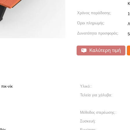
K
Χρόνος παράδοσης:
1
Όροι πληρωμής:
Λ
Δυνατότητα προσφοράς:
5
Καλύτερη τιμή
 πικ-νίκ
Υλικό::
Τελεία για χάλυβα:
Μέθοδος στερέωσης::
Συσκευή:
 οδός…
Εγγύηση: