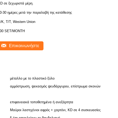
D σε ξεχωριστά μέρη.
0-30 ημέρες μετά την παραλαβή της κατάθεσης
/Κ, Τ/Τ, Western Union
00 SET/MONTH
Επικοινωνήστε
μέταλλο με το πλαστικό ξύλο
αμμόστρωση, ψεκασμός ψευδάργυρου, επίστρωμα σκονών
επιφανειακά τοποθετημένα ή ανεξάρτητα
Μαύροι λαστιχένιοι αφρός + χαρτόνι, KD σε 4 συσκευασίες
5 έτη αποκλείουν το βανδαλισμό