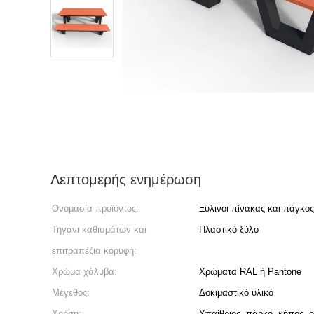
Λεπτομερής ενημέρωση
Ονομασία προϊόντος:
Ξύλινοι πίνακας και πάγκος
Τηγάνι καθισμάτων και
Πλαστικό ξύλο
επιτραπέζια κορυφή:
Χρώμα χάλυβα:
Χρώματα RAL ή Pantone
Μέγεθος:
Δοκιμαστικό υλικό
Χρήση:
Υπαίθριος, πάρκο, κήπος,