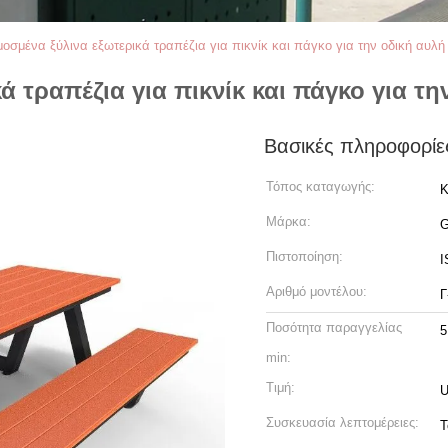
οσμένα ξύλινα εξωτερικά τραπέζια για πικνίκ και πάγκο για την οδική αυλή
 τραπέζια για πικνίκ και πάγκο για τη
Βασικές πληροφορίε
Τόπος καταγωγής:
Κ
Μάρκα:
G
Πιστοποίηση:
I
Αριθμό μοντέλου:
Γ
Ποσότητα παραγγελίας
5
min:
Τιμή:
U
Συσκευασία λεπτομέρειες:
Τ