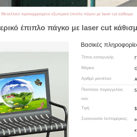
>
Μεταλλικό προσαρμοσμένο εξωτερικό έπιπλο πάγκο με laser cut κάθισμα
ρικό έπιπλο πάγκο με laser cut κάθισ
Βασικές πληροφορίε
Τόπος καταγωγής:
Γ
Μάρκα:
G
Αριθμό μοντέλου:
Α
Ποσότητα παραγγελίας
5
min:
Τιμή:
$
Συσκευασία λεπτομέρειες:
ε
κ