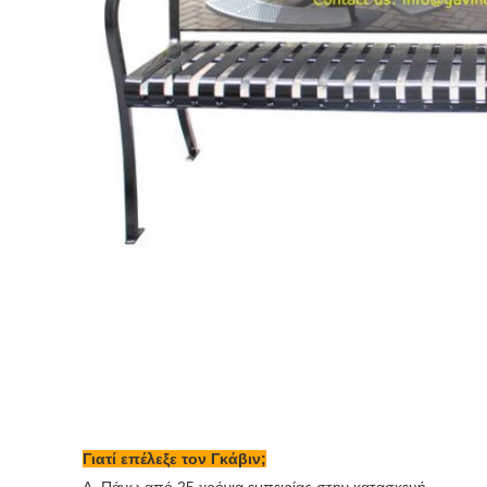
Γιατί επέλεξε τον Γκάβιν;