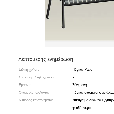
Λεπτομερής ενημέρωση
Ειδική χρήση:
Πάγκος Patio
Συσκευή αλληλογραφίας:
Y
Εμφάνιση:
Σύγχρονη
Ονομασία προϊόντος:
πάγκος διαφήμισης μετάλλ
Μέθοδος επιστρώματος:
επίστρωμα σκονών εγχυτήρ
ψευδάργυρου