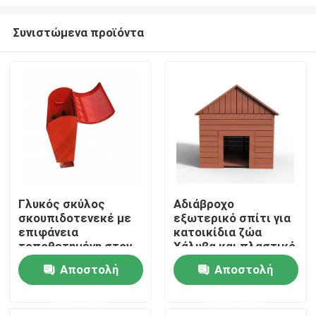
Συνιστώμενα προϊόντα
Γλυκός σκύλος
Αδιάβροχο
σκουπιδοτενεκέ με
εξωτερικό σπίτι για
Σπίτι
επιφάνεια
κατοικίδια ζώα
τοποθετημένη στον
Χάλυβα και πλαστικό
τοίχο
ξύλινο υλικό άνετο
Προϊόντα
Αποστολή
Αποστολή
για σκύλο
ερώτησης
ερώτησης
Σχετικά με εμάς