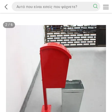
2
/
6