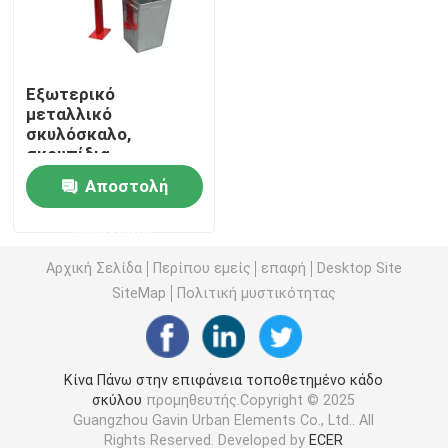
Εξωτερικά τραπέζια από ανακυκλωμένο πλαστικό
Εξωτερικό
μεταλλικό
Υπαίθριοι πίνακες πικ-νίκ
σκυλόσκαλο,
σκουπίδια
κατοικίδιων ζώων
Τραπέζια τραπέζια εξωτερικού
Αποστολή
Αδιάβροχο
Αδιάβροχο
ερώτησης
Στρογγυλοί πάγκοι δέντρων
Αρχική Σελίδα
Περίπου εμείς
επαφή
Desktop Site
SiteMap
Πολιτική μυστικότητας
Εξωτερικές κονσέρβες σκουπιδιών
υπαίθρια δοχεία ανακύκλωσης
Κίνα Πάνω στην επιφάνεια τοποθετημένο κάδο
σκύλου
προμηθευτής.Copyright © 2025
Guangzhou Gavin Urban Elements Co., Ltd.. All
Εξωτερικό τασάκι για τσιγάρα
Rights Reserved. Developed by
ECER