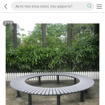
2
/
3