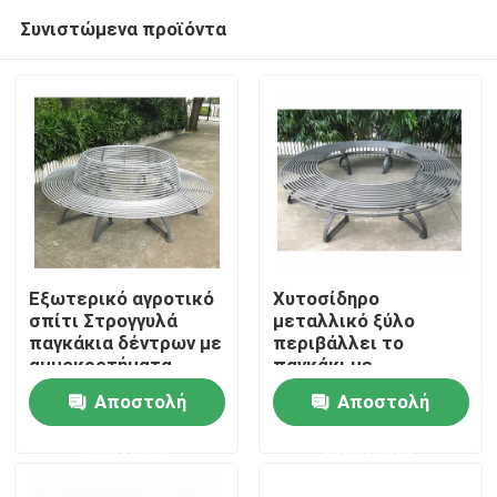
Συνιστώμενα προϊόντα
Εξωτερικό αγροτικό
Χυτοσίδηρο
σπίτι Στρογγυλά
μεταλλικό ξύλο
παγκάκια δέντρων με
περιβάλλει το
Σπίτι
αμμοκροτήματα
παγκάκι με
ψευδαργύρου
πολυεστέρα σκόνη
Αποστολή
Αποστολή
ψεκασμού
επικάλυψη
Προϊόντα
ερώτησης
ερώτησης
Σχετικά με εμάς