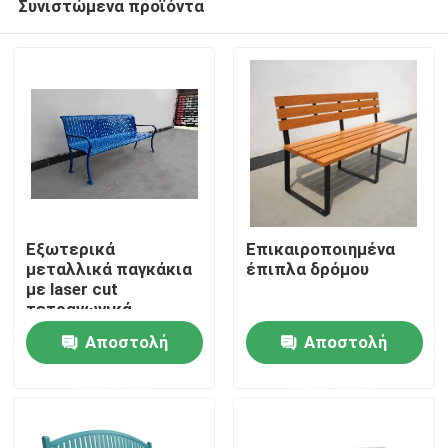
Συνιστώμενα προϊόντα
Εξωτερικά
Επικαιροποιημένα
μεταλλικά παγκάκια
έπιπλα δρόμου
με laser cut
τετραγωνικά
Σπίτι
ατσάλινα πόδια
Αποστολή
Αποστολή
ανθεκτικά και
ασφαλή
Προϊόντα
ερώτησης
ερώτησης
Σχετικά με εμάς