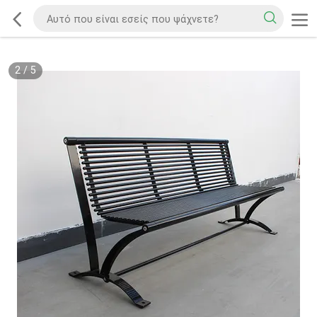
2
/
5